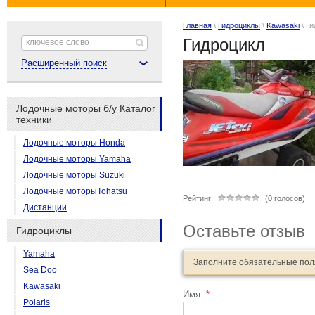
Главная
\
Гидроциклы
\
Kawasaki
\ Г
Гидроцикл
Расширенный поиск
Лодочные моторы б/у Каталог
техники
Лодочные моторы Honda
Лодочные моторы Yamaha
Лодочные моторы Suzuki
Лодочные моторыTohatsu
Рейтинг:
(0 голосов)
Дистанции
Оставьте отзыв
Гидроциклы
Yamaha
Заполните обязательные по
Sea Doo
Kawasaki
Имя:
*
Polaris