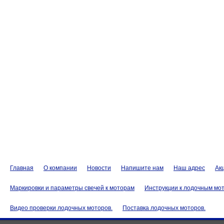
Главная
О компании
Новости
Напишите нам
Наш адрес
Ак
Маркировки и параметры свечей к моторам
Инструкции к лодочным мо
Видео проверки лодочных моторов.
Поставка лодочных моторов.