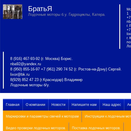
БратьЯ
Мо
1
Лодочные моторы б.у. Гидроциклы, Катера.
+7
nb
г.
+7
li
г.
no
Ло
8 (916) 467-93-92 (г. Москва) Борис.
nba92@yandex.ru
8 (950) 855-16-97 +7 (961) 290 74 52 (г. Ростов-на-Дону) Сергей.
lixor@bk.ru
8(929) 852 47 23 (г.Краснодар) Владимир
Лодочные моторы б/у.
Главная
О компании
Новости
Напишите нам
Наш адрес
А
Маркировки и параметры свечей к моторам
Инструкции к лодочным мо
Видео проверки лодочных моторов.
Поставка лодочных моторов.